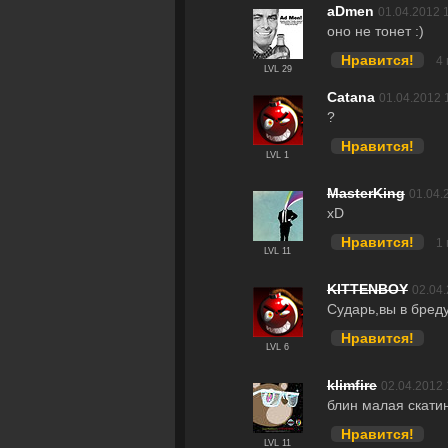
aDmen
01.04.2012 
оно не тонет :)
Нравится!
4
LVL 29
Catana
01.04.2012 
?
Нравится!
LVL 1
MasterKing
01.04.
xD
Нравится!
1
LVL 11
KITTENBOY
02.04.
Сударь,вы в бреду
Нравится!
LVL 6
klimfire
02.04.2012 
блин малая скатин
Нравится!
LVL 11