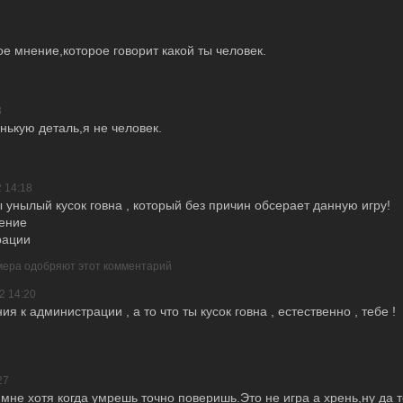
вое мнение,которое говорит какой ты человек.
3
нькую деталь,я не человек.
 14:18
ы унылый кусок говна , который без причин обсерает данную игру!
ление
трации
мера одобряют этот комментарий
2 14:20
ния к администрации , а то что ты кусок говна , естественно , тебе !
27
мне хотя когда умрешь точно поверишь.Это не игра а хрень,ну да 