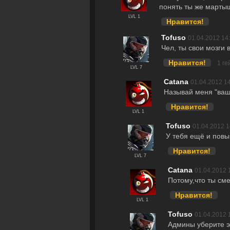
понять ты же марты
LVL 1
Нравится!
Tofuso
01.04.2012 14
Чел, ты свои мозги 
Нравится!
1 г
LVL 7
Catana
01.04.2012 1
Называй меня "ваш
Нравится!
LVL 1
Tofuso
01.04.2012 1
У тебя ещё и пов
Нравится!
LVL 7
Catana
01.04.2012 
Потому,что ты сме
Нравится!
LVL 1
Tofuso
01.04.2012 
Админы уберите эт