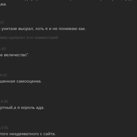
шка.
:37
в унитазе высрал, хоть я и не понимаю как.
еймер одобряет этот комментарий
4:40
е величество".
4:42
ышенная самооценка.
14:45
ртный,а я король ада.
14:50
ого неадекватного с сайта.