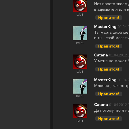
Нет просто твоему
в адеквате я или н
LVL 1
Нравится!
MasterKing
01.04.
Ты мартышкой меня
и ты , свой мозг 
LVL 11
Нравится!
Catana
01.04.2012 
У меня не может б
Нравится!
LVL 1
MasterKing
01.04.
Мляяяя , как же т
Нравится!
LVL 11
Catana
01.04.2012 
Да потому,что я н
Нравится!
LVL 1