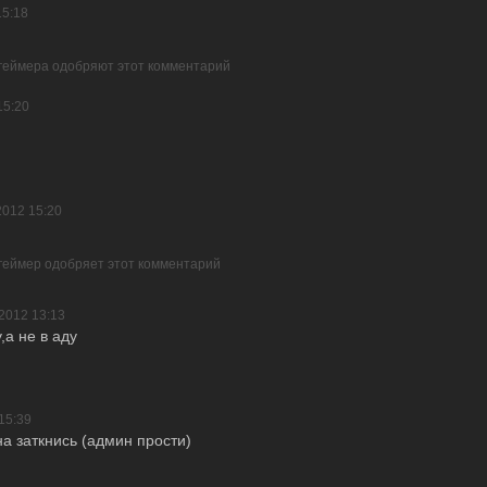
15:18
 геймера одобряют этот комментарий
15:20
2012 15:20
 геймер одобряет этот комментарий
2012 13:13
,а не в аду
15:39
а заткнись (админ прости)