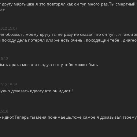
 другу мартышке я это повторял как он туп много раз.Ты смертный 
ет.
2012 15:07
 обозвал , моему другу ты не разу не сказал что он туп , я такой 
ты походу дела потерял или же есть очень , походящий тебе , диагно
15:12
ыть арака мозга я в аду,а вот у тебя может быть.
2012 15:15
рудно доказать идиоту что он идиот !
15:18
е идиот.Теперь ты меня понимаешь,тоже самое я доказывал твоему 