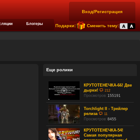
Вход/Регистрация
сляции
Блогеры
Подарки:
Сменить тему:
Еще ролики
КРУТОТЕНЕЧКА-66! Две
дырки!
212
Просмотров:
155191
Torchlight II - Трейлер
релиза
11
Просмотров:
8455
КРУТОТЕНЕЧКА-54!
Самая популярная