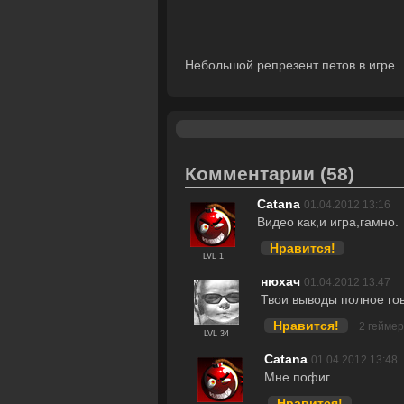
Небольшой репрезент петов в игре
Комментарии
(58)
Catana
01.04.2012 13:16
Видео как,и игра,гамно.
Нравится!
LVL 1
нюхач
01.04.2012 13:47
Твои выводы полное гов
Нравится!
2 гейме
LVL 34
Catana
01.04.2012 13:48
Мне пофиг.
Нравится!