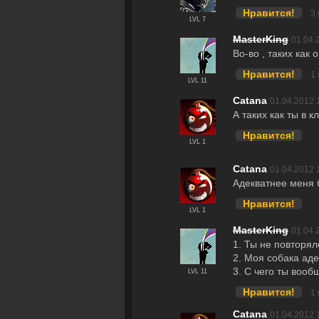
Нравится!
3
LVL 7
MasterKing
01.04.
Во-во , таких как
Нравится!
1
LVL 11
Catana
01.04.2012 
А таких как ты в кл
Нравится!
LVL 1
Catana
01.04.2012 
Адекватнее меня 
Нравится!
LVL 1
MasterKing
01.04.
1. Ты не повторялс
2. Моя собака аде
3. С чего ты вооб
LVL 11
Нравится!
1
Catana
01.04.2012 