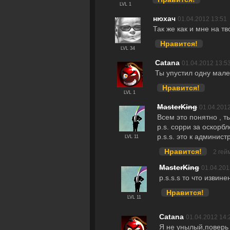
LVL 1
нюхач
01.04.2012 13:51
Так же как и мне на т
Нравится!
LVL 34
Catana
01.04.2012 13:5
Ты упустил одну мале
Нравится!
LVL 1
MasterKing
01.04.2012
Всем это понятно , т
p.s. сорри за оскорб
p.s.s. это к админис
LVL 11
Нравится!
2 гей
MasterKing
01.04.201
p.s.s.s то что извине
Нравится!
LVL 11
Catana
01.04.2012 14:
Я не унылый,поверь 