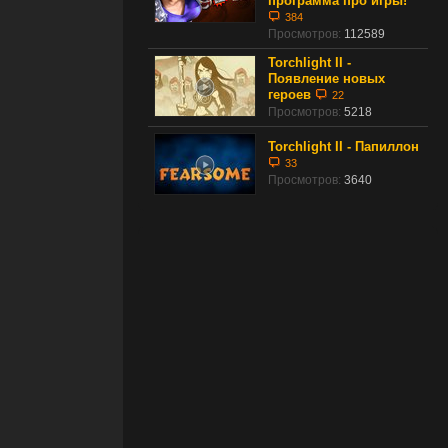
программа про игры!
384
Просмотров:
112589
Torchlight II -
Появление новых
героев
22
Просмотров:
5218
Torchlight II - Папиллон
33
Просмотров:
3640