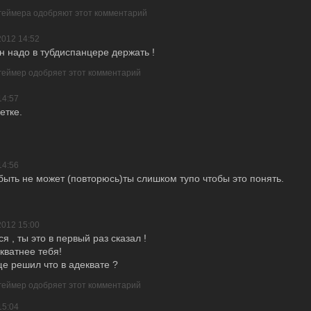
 геймера одобряют этот комментарий
2012 14:52
 он надо в тубдиспанцере держать !
 геймер одобряет этот комментарий
14:57
етке.
14:56
быть не может (повторюсь)ты слишком тупо чтобы это понять.
2012 15:00
я , ты это в первый раз сказал !
кватнее тебя!
ще решил что в адеквате ?
 геймер одобряет этот комментарий
15:04