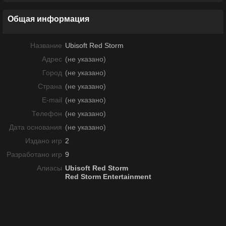
Общая информация
Название
Ubisoft Red Storm
Адрес
(не указано)
Город
(не указано)
Страна
(не указано)
E-mail
(не указано)
Телефон
(не указано)
Дата основания
(не указано)
Издано игр
2
Разработано игр
9
Алиасы
Ubisoft Red Storm
Red Storm Entertainment