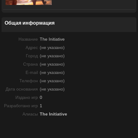
Общая информация
Название
The Initiative
Адрес
(не указано)
Город
(не указано)
Страна
(не указано)
E-mail
(не указано)
Телефон
(не указано)
Дата основания
(не указано)
Издано игр
0
Разработано игр
1
Алиасы
The Initiative