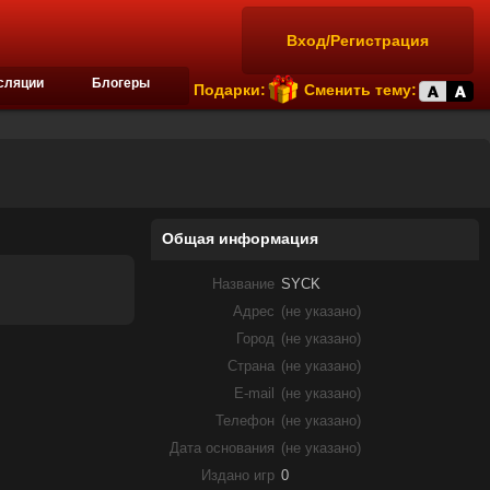
Вход/Регистрация
сляции
Блогеры
Подарки:
Сменить тему:
Общая информация
Название
SYCK
Адрес
(не указано)
Город
(не указано)
Страна
(не указано)
E-mail
(не указано)
Телефон
(не указано)
Дата основания
(не указано)
Издано игр
0