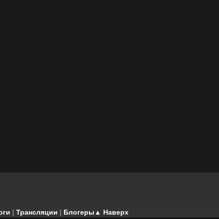
оги
|
Трансляции
|
Блогеры
▲ Наверх