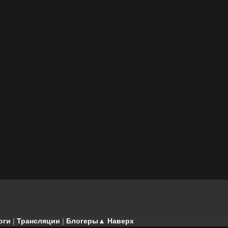
оги
|
Трансляции
|
Блогеры
▲ Наверх