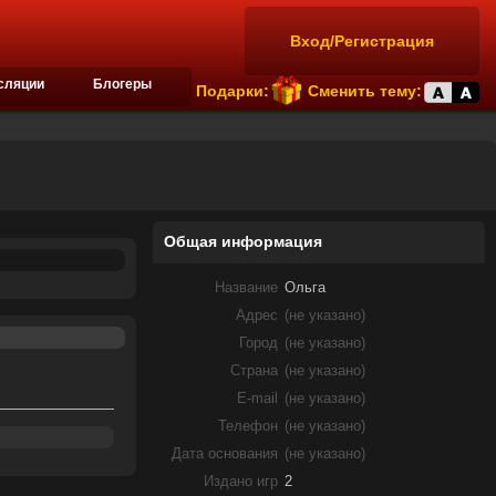
Вход/Регистрация
сляции
Блогеры
Подарки:
Сменить тему:
Общая информация
Название
Ольга
Адрес
(не указано)
Город
(не указано)
Страна
(не указано)
E-mail
(не указано)
Телефон
(не указано)
Дата основания
(не указано)
Издано игр
2