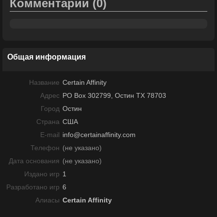
Комментарии
(0)
Общая информация
Название
Certain Affinity
Адрес
PO Box 302799, Остин TX 78703
Город
Остин
Страна
США
E-mail
info@certainaffinity.com
Телефон
(не указано)
Дата основания
(не указано)
Издано игр
1
Разработано игр
6
Алиасы
Certain Affinity