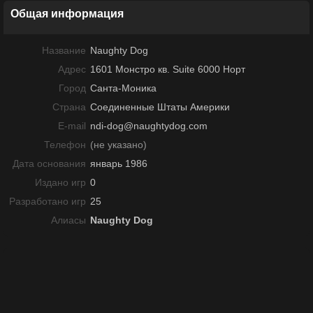
Общая информация
Название
Naughty Dog
Адрес
1601 Монстро кв. Suite 6000 Норт
Город
Санта-Моника
Страна
Соединенные Штаты Америки
E-mail
ndi-dog@naughtydog.com
Телефон
(не указано)
Дата основания
январь 1986
Издано игр
0
Разработано игр
25
Алиасы
Naughty Dog