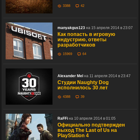
3388
42
manyakgus123
на 15 апреля 2014 в 23:07
Как попасть в игровую
индустрию, ответы
разработчиков
15969
64
Alexander Mel
на 11 апреля 2014 в 23:47
Студии Naughty Dog
исполнилось 30 лет
4388
39
RaFFi
на 10 апреля 2014 в 01:05
Официально подтвержден
выход The Last of Us на
PlayStation 4