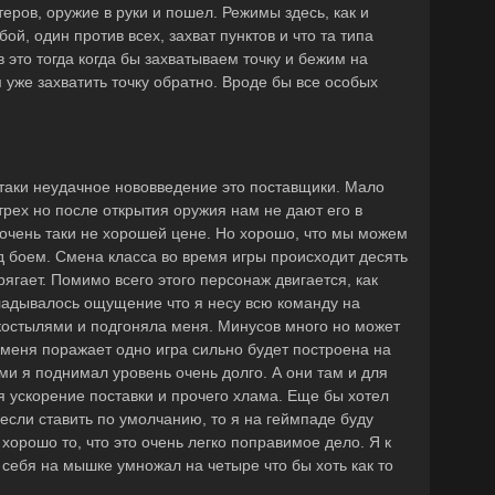
еров, оружие в руки и пошел. Режимы здесь, как и
ой, один против всех, захват пунктов и что та типа
 это тогда когда бы захватываем точку и бежим на
уже захватить точку обратно. Вроде бы все особых
-таки неудачное нововведение это поставщики. Мало
 трех но после открытия оружия нам не дают его в
о очень таки не хорошей цене. Но хорошо, что мы можем
 боем. Смена класса во время игры происходит десять
рягает. Помимо всего этого персонаж двигается, как
кладывалось ощущение что я несу всю команду на
 костылями и подгоняла меня. Минусов много но может
 меня поражает одно игра сильно будет построена на
ми я поднимал уровень очень долго. А они там и для
я ускорение поставки и прочего хлама. Еще бы хотел
если ставить по умолчанию, то я на геймпаде буду
хорошо то, что это очень легко поправимое дело. Я к
у себя на мышке умножал на четыре что бы хоть как то