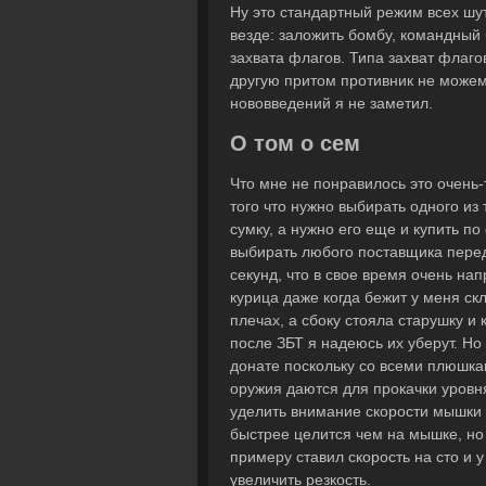
Ну это стандартный режим всех шут
везде: заложить бомбу, командный б
захвата флагов. Типа захват флагов
другую притом противник не можем 
нововведений я не заметил.
О том о сем
Что мне не понравилось это очень
того что нужно выбирать одного из
сумку, а нужно его еще и купить п
выбирать любого поставщика перед
секунд, что в свое время очень нап
курица даже когда бежит у меня с
плечах, а сбоку стояла старушку и
после ЗБТ я надеюсь их уберут. Но
донате поскольку со всеми плюшка
оружия даются для прокачки уровн
уделить внимание скорости мышки 
быстрее целится чем на мышке, но 
примеру ставил скорость на сто и 
увеличить резкость.