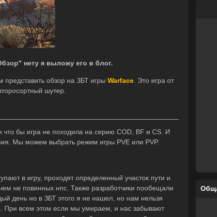
бзор" нету я выложу его в блог.
ам представить обзор на ЗБТ игры
Warface
. Это игра от
второсортный шутер.
к что бы игра не походила на серию COD, BF и CS. И
ния. Мы можем выбрать режим игры PVE или PVP.
тупают в игру, проходят определенный участок пути и
ичем не повинных нпс. Также разработчики пообещали
Общ
ый день но в ЗБТ этого я не нашел, но нам нельзя
а. При всем этом если мы умираем, и нас забывают