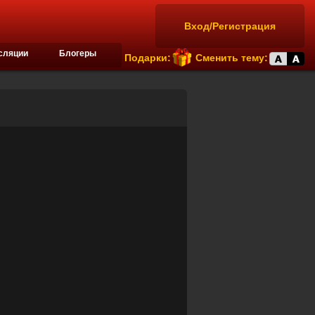
Вход/Регистрация
сляции
Блогеры
Подарки:
Сменить тему: