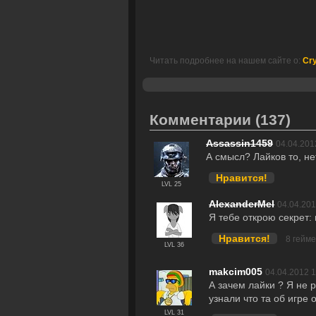
Читать подробнее на нашем сайте о:
Cr
Комментарии
(137)
Assassin1459
04.04.201
А смысл? Лайков то, не
Нравится!
LVL 25
AlexanderMel
04.04.201
Я тебе открою секрет:
Нравится!
8 гейм
LVL 36
makcim005
04.04.2012 
А зачем лайки ? Я не 
узнали что та об игре 
LVL 31