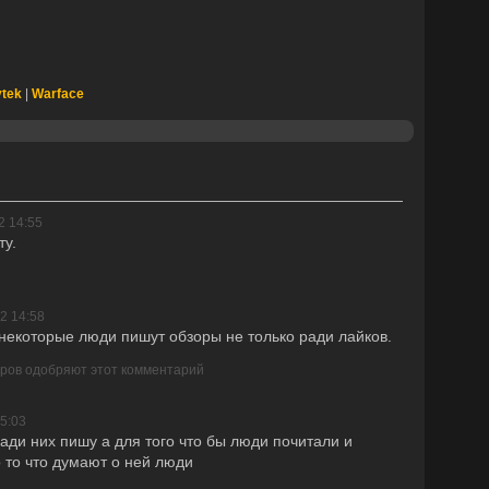
ytek
|
Warface
2 14:55
ту.
2 14:58
 некоторые люди пишут обзоры не только ради лайков.
еров одобряют этот комментарий
15:03
ради них пишу а для того что бы люди почитали и
о то что думают о ней люди