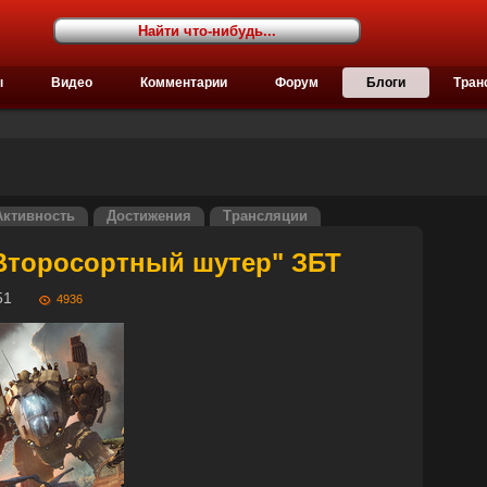
ы
Видео
Комментарии
Форум
Блоги
Тран
Активность
Достижения
Трансляции
"Второсортный шутер" ЗБТ
14:51
4936