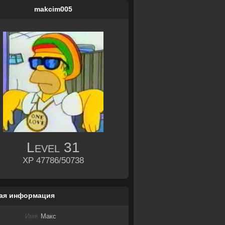
makcim005
Level
31
XP 47786/50738
ая информация
Имя
Макс