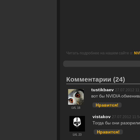
Читать подробнее на нашем сайте о:
NVI
Комментарии
(24)
tustikbaev
27.07.2012 11
вот бы NVIDIA обменив
Нравится!
LVL 16
vistakov
27.07.2012 11:5
Тогда бы они разорили
Нравится!
LVL 23