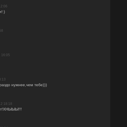
12:06
!:)
58
 16:05
8:13
раздо нужнее,чем тебе)))
12 18:18
ют!ХНЫЫЫ!!!