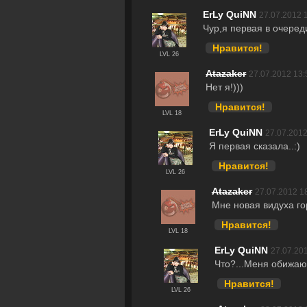
ErLy QuiNN
27.07.2012 
Чур,я первая в очереди
Нравится!
LVL 26
Atazaker
27.07.2012 13:
Нет я!)))
Нравится!
LVL 18
ErLy QuiNN
27.07.2012
Я первая сказала..:)
Нравится!
LVL 26
Atazaker
27.07.2012 1
Мне новая видуха го
Нравится!
LVL 18
ErLy QuiNN
27.07.20
Что?...Меня обижа
Нравится!
LVL 26