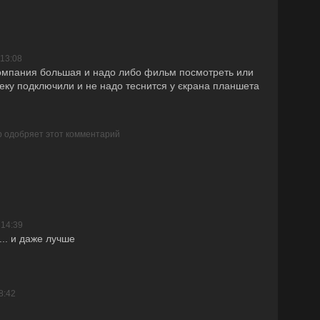
 13:08
 компания большая и надо либо фильм посмотреть или
леку подключили и не надо теснится у єкрана планшета
р одобряет этот комментарий
 14:39
.... и даже лучше
8:42