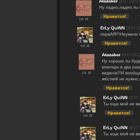
Atazaker
28.07.2012 
Ну ладно,ладно,ты 
Нравится!
LVL 18
ErLy QuiNN
28.07.2
первАЯ!!!Неужели 
Нравится!
LVL 26
Atazaker
28.07.2012
Ну хорошо,ты буд
компарь в два раз
видюха!!!И вообще
LVL 18
жёсткий не нужно,
Нравится!
ErLy QuiNN
28.07.
Ты еще мой не вид
Нравится!
LVL 26
ErLy QuiNN
28.07.
Ты еще мой не вид