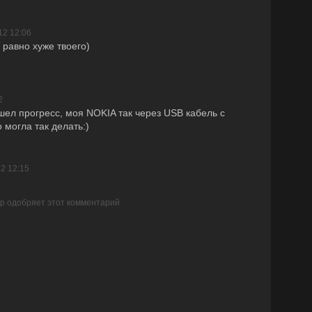
12 12:06
 равно хуже твоего)
2
л прогресс, моя NOKIA так через USB кабель с
 могла так делать:)
12 12:15
ер одобряет этот комментарий