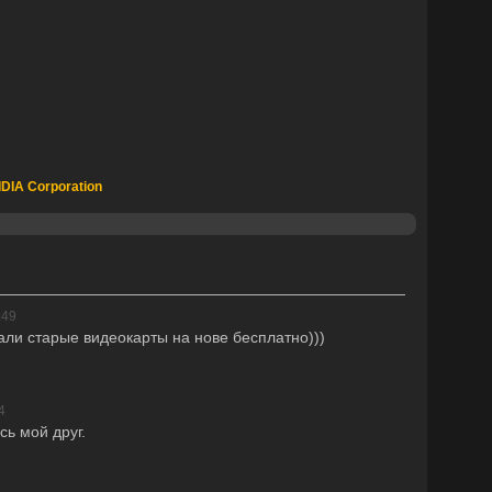
DIA Corporation
:49
али старые видеокарты на нове бесплатно)))
4
сь мой друг.