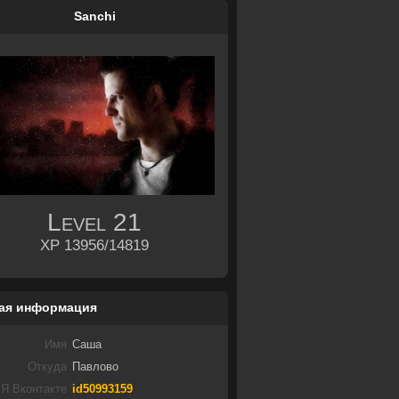
Sanchi
Level
21
XP 13956/14819
ая информация
Имя
Саша
Откуда
Павлово
Я Вконтакте
id50993159