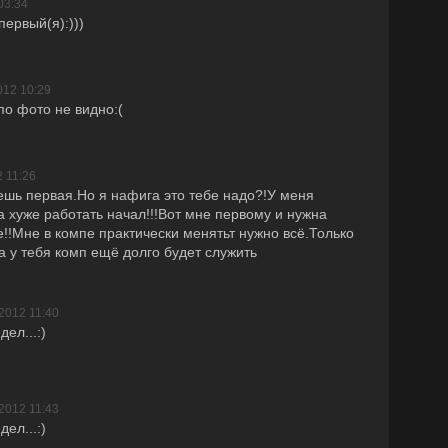
03:34
первый(я):)))
012 10:29
по фото не видно:(
 11:26
ешь первая.Но я нафига это тебе надо?!У меня
а хуже работать начал!!!Вот мне первому и нужна
!!Мне в компе практически менятьт нужно всё.Только
а у тебя комп ещё долго будет служить
2012 11:40
ел...:)
2012 11:43
ел...:)