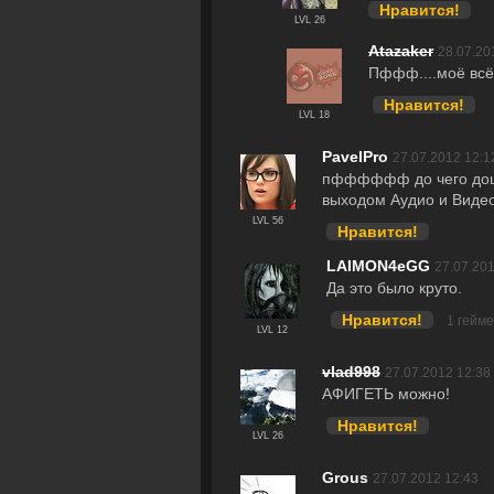
Нравится!
LVL 26
Atazaker
28.07.20
Пффф....моё всё
Нравится!
LVL 18
PavelPro
27.07.2012 12:1
пфффффф до чего доше
выходом Аудио и Видео
LVL 56
Нравится!
LAIMON4eGG
27.07.20
Да это было круто.
Нравится!
1 гейм
LVL 12
vlad998
27.07.2012 12:38
АФИГЕТЬ можно!
Нравится!
LVL 26
Grous
27.07.2012 12:43