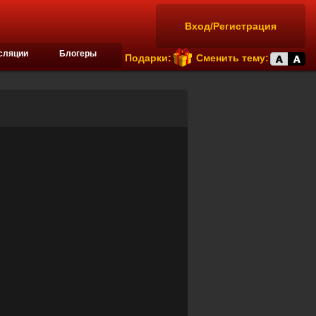
Вход/Регистрация
сляции
Блогеры
Подарки:
Сменить тему: