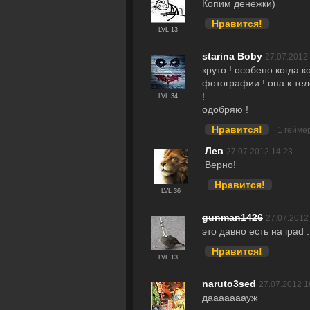
Копим денежки)
Нравится!
LVL 13
starina Boby
27.07.2012
круто ! особено когда
фотографии ! опа к те
!
LVL 34
одобряю !
Нравится!
1 гейме
Лев
27.07.2012 14:23
Верно!
Нравится!
LVL 36
gunman1426
27.07.2012
это давно есть на ipad 
Нравится!
LVL 13
naruto3sed
27.07.2012 1
дааааааауж