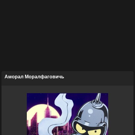
Аморал Моралфаговичь