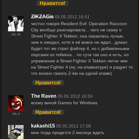
Нравится!
ZIKZAGis
05.05.2012 16:51
честно говоря Resident Evil: Operation Raccoon
City вообще разочаровала... чего не скажу о
LVL 10
Street Fighter X Tekken, она оказалась лучше,
чем я ожидал, хотя я её вовсе не ждал.. думал
будет тот же стрит файтер 4, но с добавлиными
персами из тейкена... по сути так оно и есть, но
управление в Street Fighter X Tekken легче чем
на Street Fighter 4 (ну, на клавиатуре) и радует то
что можно гамать 2-ём на одной клаве)
Нравится!
The Raven
05.05.2012 16:59
всему виной Games for Windows
Нравится!
LVL 4
kakashi15
05.05.2012 17:08
мне тогда придется 2 месяца ждать