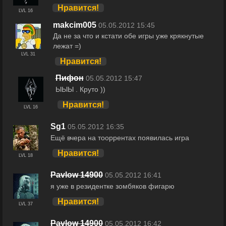
Нравится!
LVL 16
makcim005
05.05.2012 15:45
Да не за что и кстати обе игры уже крякнутые
лежат =)
LVL 31
Нравится!
Пифон
05.05.2012 15:47
ЫЫЫ . Круто ))
Нравится!
LVL 16
Sg1
05.05.2012 16:35
Ещё вчера на тооррентах появилась игра
Нравится!
LVL 18
Pavlow 14900
05.05.2012 16:41
я уже в резидентке зомбяков фигарю
Нравится!
LVL 37
Pavlow 14900
05.05.2012 16:42