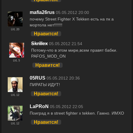
mafia26rus
05.05.2012 20:00
почему Street Fighter X Tekken есть на пк а
мортола нет!!!!!!!
LVL 20
Нравится!
SkriIlex
05.05.2012 21:54
Потому-что в этом мире,всем правят бабки.
PAFOS_MOD_ON
LVL 5
Нравится!
05RUS
05.05.2012 20:36
ПИРАТЫ ИДУТ!
Нравится!
LVL 12
LaPRoN
05.05.2012 22:05
Поиград я в street fighter x tekken. Гамно. ИМХО
Нравится!
LVL 12