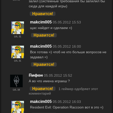
залил (системные требования бы запилил бы
сюда для каждой игры)
Нравится!
makcim005
05.05.2012 15:53
щас найдет и сделаем =)
Нравится!
LVL 31
makcim005
05.05.2012 16:00
Все готова =) чтоб не кто больше вопросов не
задавал =)
LVL 31
Нравится!
Пифон
05.05.2012 15:52
А во что имена играеш ?
Нравится!
1 геймер одобряет этот
LVL 16
комментарий
makcim005
05.05.2012 16:03
Resident Evil: Operation Raccoon вот в это =)