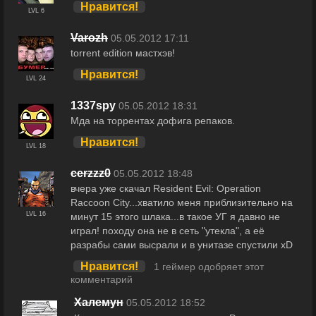
Нравится!
LVL 6
Varozh
05.05.2012 17:11
torrent edition мастхэв!
Нравится!
LVL 24
1337spy
05.05.2012 18:31
Мда на торрентах дофига репаков.
Нравится!
LVL 18
cerzzz0
05.05.2012 18:48
вчера уже скачал Resident Evil: Operation
Raccoon City...хватило меня приблизительно на
LVL 16
минут 15 этого шлака...в такое УГ я давно не
играл! походу она не в сеть "утекла", а её
разрабы сами высрали и в унитазе спустили xD
Нравится!
1 геймер одобряет этот
комментарий
Халемун
05.05.2012 18:52