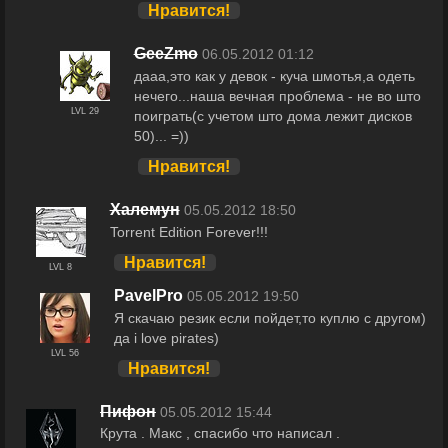
Нравится!
GeeZmo
06.05.2012 01:12
дааа,это как у девок - куча шмотья,а одеть
нечего...наша вечная проблема - не во што
LVL 29
поиграть(с учетом што дома лежит дисков
50)... =))
Нравится!
Халемун
05.05.2012 18:50
Torrent Edition Forever!!!
Нравится!
LVL 8
PavelPro
05.05.2012 19:50
Я скачаю резик если пойдет,то куплю с другом)
да i love pirates)
LVL 56
Нравится!
Пифон
05.05.2012 15:44
Крута . Макс , спасибо что написал .