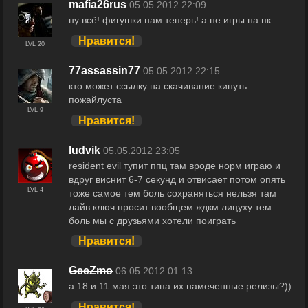
mafia26rus
05.05.2012 22:09
ну всё! фигушки нам теперь! а не игры на пк.
Нравится!
LVL 20
77assassin77
05.05.2012 22:15
кто может ссылку на скачивание кинуть
пожайлуста
LVL 9
Нравится!
ludvik
05.05.2012 23:05
resident evil тупит ппц там вроде норм играю и
вдруг виснит 6-7 секунд и отвисает потом опять
LVL 4
тоже самое тем боль сохраняться нельзя там
лайв ключ просит вообщем ждкм лицуху тем
боль мы с друзьями хотели поиграть
Нравится!
GeeZmo
06.05.2012 01:13
а 18 и 11 мая это типа их намеченные релизы?))
Нравится!