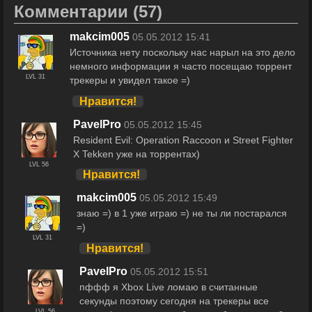
Комментарии
(57)
makcim005
05.05.2012 15:41
Источника нету поскольку нас нарыл на это дело
немного информации я часто посещаю торрент
LVL 31
трекеры и увидел такое =)
Нравится!
PavelPro
05.05.2012 15:45
Resident Evil: Operation Raccoon и Street Fighter
X Tekken уже на торрентах)
LVL 56
Нравится!
makcim005
05.05.2012 15:49
знаю =) в 1 уже играю =) не ты ли постарался
=)
LVL 31
Нравится!
PavelPro
05.05.2012 15:51
пффф я Xbox Live ломаю в считанные
секунды поэтому сегодня на трекеры все
LVL 56