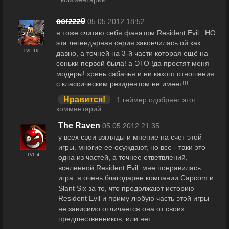
cerzzz0
05.05.2012 18:52
я тоже считаю себя фанатом Resident Evil...НО
эта легендарная серия закончилась ой как
LVL 16
давно, а точней на 3-й части которая ещё на
соньки первой была! а ЭТО !да простят меня
модеры! хрень сабачья и ни какого отношения
с классическим резидентом не имеет!!!
Нравится!
1 геймер одобряет этот
комментарий
The Raven
05.05.2012 21:35
у всех свои взгляды и мнение на счет этой
игры. многие ее осуждают, но все - таки это
LVL 4
одна из частей, а точнее ответвлений,
вселенной Resident Evil. мне понравилась
игра. я очень благодарен компании Capcom и
Slant Six за то, что продолжают историю
Resident Evil и приму любую часть этой игры
не зависимо отличается она от своих
предшественников, или нет