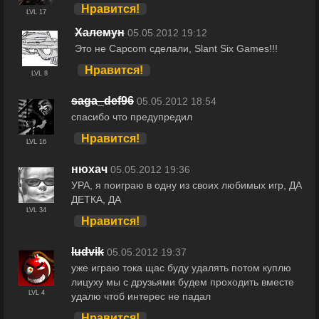
Нравится!
LVL 17
Халемун
05.05.2012 19:12
Это не Capcom сделали, Slant Six Games!!!
Нравится!
LVL 8
saga_def96
05.05.2012 18:54
спасибо что предупредил
Нравится!
LVL 16
нюхач
05.05.2012 19:36
УРА, я поиграю в одну из своих любимых игр, ДА
ДЕТКА, ДА
LVL 34
Нравится!
ludvik
05.05.2012 19:37
уже играю тока щас буду удалять потом куплю
лицуху мы с друзьями будем проходить вместе
LVL 4
удалю чтоб интерес не падал
Нравится!