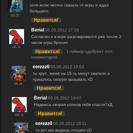
хотя если честно сказать от игры я ждал
большего
LVL 37
Нравится!
Berial
05.05.2012 17:33
Согласен,я в игре разочировался,уже после 2
часов игры бросил.
LVL 11
Нравится!
1 геймер одобряет этот
комментарий
cerzzz0
05.05.2012 18:53
ты крут...меня на 15-ть минут хватило и
пришлось скорую вызывать xD
LVL 16
Нравится!
Berial
05.05.2012 19:07
Надеюсь скорая успела тебя спасти?хД
Нравится!
LVL 11
cerzzz0
05.05.2012 19:11
та вот как видишь отошёл xD