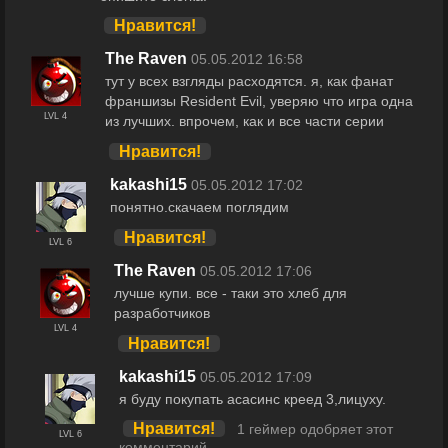
Нравится!
The Raven
05.05.2012 16:58
тут у всех взгляды расходятся. я, как фанат
франшизы Resident Evil, уверяю что игра одна
LVL 4
из лучших. впрочем, как и все части серии
Нравится!
kakashi15
05.05.2012 17:02
понятно.скачаем поглядим
Нравится!
LVL 6
The Raven
05.05.2012 17:06
лучше купи. все - таки это хлеб для
разработчиков
LVL 4
Нравится!
kakashi15
05.05.2012 17:09
я буду покупать асасинс креед 3,лицуху.
Нравится!
1 геймер одобряет этот
LVL 6
комментарий