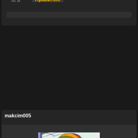
LVL 29
makcim005