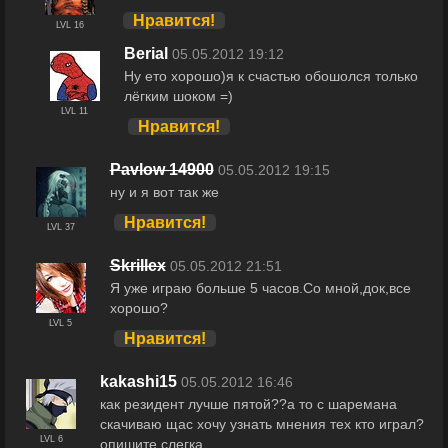
Нравится!
LVL 16
Berial
05.05.2012 19:12
Ну ето хорошо)я к счастью обошолся только
лёгким шоком =)
LVL 11
Нравится!
Pavlow 14900
05.05.2012 19:15
ну и я вот так же
Нравится!
LVL 37
SkriIlex
05.05.2012 21:51
Я уже играю больше 5 часов.Со мной,док,все
хорошо?
LVL 5
Нравится!
kakashi15
05.05.2012 16:46
как резидент лучше пятой??а то с шаремана
скачиваю щас хочу узнать мнения тех кто играл?
LVL 6
опишите слегка.