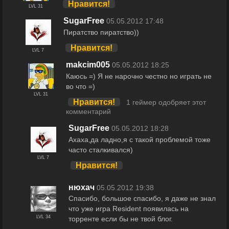
Нравится!
LVL 31
SugarFree
05.05.2012 17:48
Пиратство пиратство))
Нравится!
LVL 7
makcim005
05.05.2012 18:25
Каюсь =) Я не нарочно честно но играть не
во что =)
LVL 31
Нравится!
1 геймер одобряет этот
комментарий
SugarFree
05.05.2012 18:28
Ахаха,да ладно,я с такой проблемой тоже
часто сталкивался)
LVL 7
Нравится!
нюхач
05.05.2012 19:38
Спасибо, большое спасибо, я даже не знал
что уже игра Resident появилась на
LVL 34
торренте если бы не твой блог.