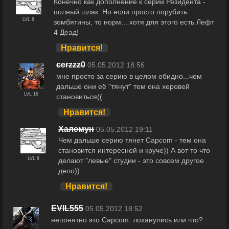
Конечно как дополнение к серии Резидента -
полный шлак. Но если просто порубить
LVL 8
зомбятины, то норм... хотя для этого есть Лефт
4 Деад!
Нравится!
cerzzz0
05.05.2012 18:56
мне просто за серию в целом обидно...чем
дальше они её "тянут" тем она херовей
LVL 16
становиться((
Нравится!
Халемун
05.05.2012 19:11
Чем дальше серию тянет Capcom - тем она
становится интересней и круче)) А вот то что
LVL 8
делают "левые" студии - это совсем другое
дело))
Нравится!
EVIL555
05.05.2012 18:52
непонятно это Capcom. лоханулись или что?