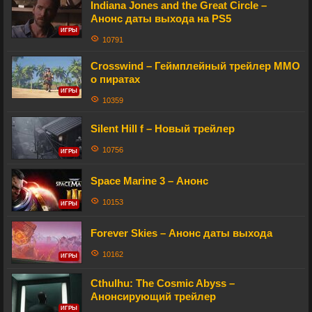
Indiana Jones and the Great Circle –
Анонс даты выхода на PS5
ИГРЫ
10791
Crosswind – Геймплейный трейлер MMO
о пиратах
ИГРЫ
10359
Silent Hill f – Новый трейлер
10756
ИГРЫ
Space Marine 3 – Анонс
10153
ИГРЫ
Forever Skies – Анонс даты выхода
10162
ИГРЫ
Cthulhu: The Cosmic Abyss –
Анонсирующий трейлер
ИГРЫ