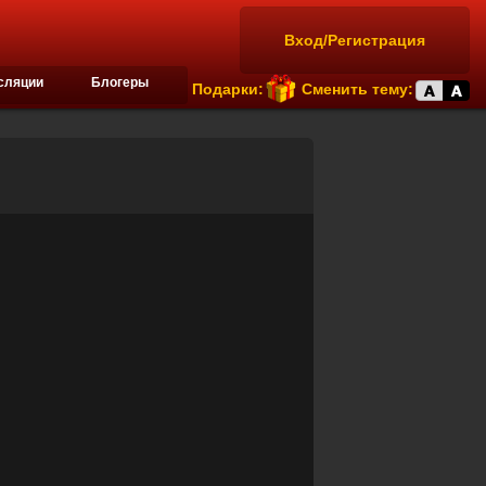
Вход/Регистрация
сляции
Блогеры
Подарки:
Сменить тему: