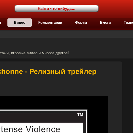
ы
Видео
Комментарии
Форум
Блоги
Тран
ажи, игровые видео и многое другое!
ichonne - Релизный трейлер