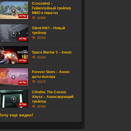
Crosswind –
Геймплейный трейлер
MMO о пиратах
ИГРЫ
10369
Silent Hill f – Новый
трейлер
10764
ИГРЫ
Space Marine 3 – Анонс
10164
ИГРЫ
Forever Skies – Анонс
даты выхода
10172
ИГРЫ
Cthulhu: The Cosmic
Abyss – Анонсирующий
трейлер
ИГРЫ
10756
Хочу еще видео!