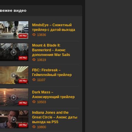
вежее видео
MindsEye – Сюжетный
трейлер с датой выхода
13836
ИГРЫ
Mount & Blade II:
Bannerlord – Анонс
дополнения War Sails
ИГРЫ
10619
FBC: Firebreak –
Геймплейный трейлер
11107
ИГРЫ
Dark Mass –
Анонсирующий трейлер
10503
ИГРЫ
Indiana Jones and the
Great Circle – Анонс даты
выхода на PS5
ИГРЫ
10800