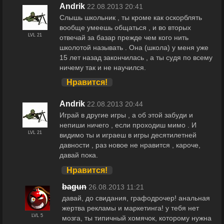
Andrik
22.08.2013 20:41
Слышь школьник , ты кроме как оскорблять
вообще умеешь общаться , и во вторых
LVL 21
отвечай за базар прежде чем кого нить
школотой называть . Она (школа) у меня уже
15 лет назад закончилась , а ты судя по всему
ничему так и не научился.
Нравится!
Andrik
22.08.2013 20:44
Играй в другие игры , а об этой забуди и
непиши ничего , если проходиш мимо . И
LVL 21
видимо ты и играеш в игры десятилетней
давности , раз новое не нравится , кароче,
давай пока.
Нравится!
bagun
26.08.2013 11:21
давай, до свидания, графодрочер! анальная
жертва рекламы и маркетинга! у тебя нет
LVL 5
мозга, ты типичный хомячок, которому нужна