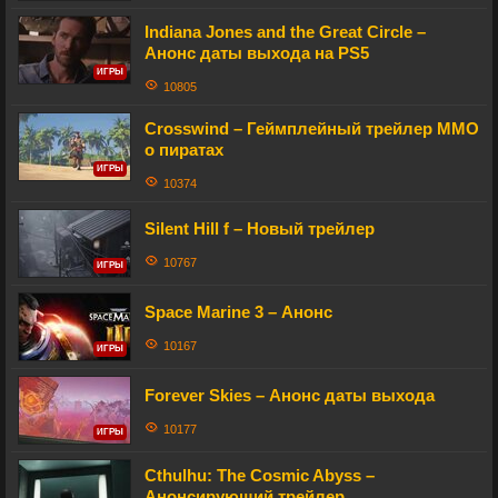
Indiana Jones and the Great Circle –
Анонс даты выхода на PS5
ИГРЫ
10805
Crosswind – Геймплейный трейлер MMO
о пиратах
ИГРЫ
10374
Silent Hill f – Новый трейлер
10767
ИГРЫ
Space Marine 3 – Анонс
10167
ИГРЫ
Forever Skies – Анонс даты выхода
10177
ИГРЫ
Cthulhu: The Cosmic Abyss –
Анонсирующий трейлер