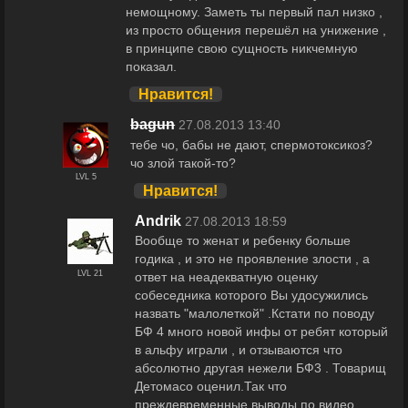
немощному. Заметь ты первый пал низко ,
из просто общения перешёл на унижение ,
в принципе свою сущность никчемную
показал.
Нравится!
bagun
27.08.2013 13:40
тебе чо, бабы не дают, спермотоксикоз?
чо злой такой-то?
LVL 5
Нравится!
Andrik
27.08.2013 18:59
Вообще то женат и ребенку больше
годика , и это не проявление злости , а
LVL 21
ответ на неадекватную оценку
собеседника которого Вы удосужились
назвать "малолеткой" .Кстати по поводу
БФ 4 много новой инфы от ребят который
в альфу играли , и отзываются что
абсолютно другая нежели БФ3 . Товарищ
Детомасо оценил.Так что
преждевременные выводы по видео