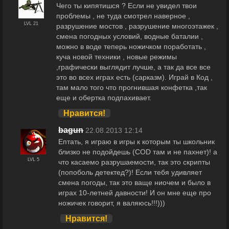
Чего ты кипятишся ? Если не увидел твои
проблемы , не туда смотрел наверное ,
LVL 21
разрушение мостов , разрушение многоэтажек ,
смена погодных условий, водные баталии ,
можно в воде теперь ножичком поработать ,
куча новой техники , новые режимы
,графически выглядит лучше, а так да все все
это во всех играх есть (сарказм). Играй в Код ,
там мало того что прогнившая конфетка ,так
еще и обертка подпахивает.
Нравится!
bagun
22.08.2013 12:14
Ептать, я играю в игры к которым ты школьник
близко не подойдешь (COD там и не пахнет)! а
LVL 5
что касаемо разрушаемости, так это скрипты
(попоболь детектед?)! Если тебя удивляет
смена погоды, так это ваще ниочем и было в
играх 10-летней давности! И он мне еще про
ножичек говорит, я валяюсь!!!)))
Нравится!