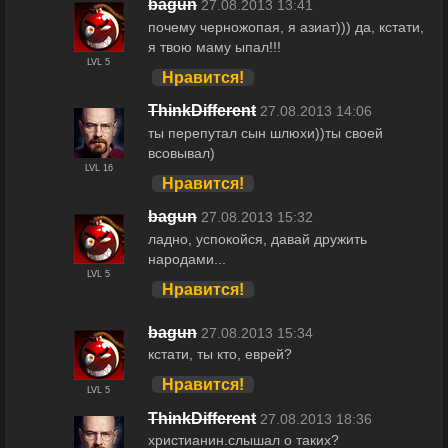
bagun
27.08.2013 13:41
почему черножопая, я азиат))) да, кстати,
я твою маму ыпал!!!
LVL 5
Нравится!
ThinkDifferent
27.08.2013 14:06
ты перепутал сын шлюхи))ты своей
всовывал)
LVL 16
Нравится!
bagun
27.08.2013 15:32
ладно, успокойся, давай дружить
народами...
LVL 5
Нравится!
bagun
27.08.2013 15:34
кстати, ты кто, еврей?
Нравится!
LVL 5
ThinkDifferent
27.08.2013 18:36
христианин.слышал о таких?