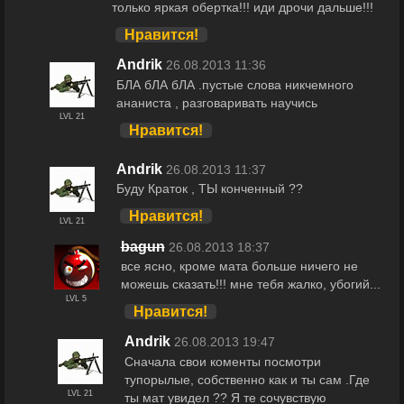
только яркая обертка!!! иди дрочи дальше!!!
Нравится!
Andrik
26.08.2013 11:36
БЛА бЛА бЛА .пустые слова никчемного
ананиста , разговаривать научись
LVL 21
Нравится!
Andrik
26.08.2013 11:37
Буду Краток , ТЫ конченный ??
Нравится!
LVL 21
bagun
26.08.2013 18:37
все ясно, кроме мата больше ничего не
можешь сказать!!! мне тебя жалко, убогий...
LVL 5
Нравится!
Andrik
26.08.2013 19:47
Сначала свои коменты посмотри
тупорылые, собственно как и ты сам .Где
LVL 21
ты мат увидел ?? Я те сочувствую