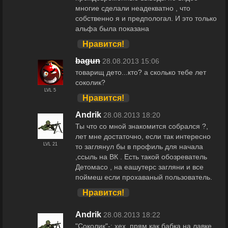
многие сделали неадекватно , что
собственно я и предпологал. И это только
альфа была показана
Нравится!
bagun
28.08.2013 15:06
товарищ дето...кто? а сколько тебе лет
соколик?
LVL 5
Нравится!
Andrik
28.08.2013 18:20
Ты что со мной знакомится собрался ?,
лет мне достаточно, если так интересно
LVL 21
то заглянул бы в профиль для начала
,ссыль на ВК . Есть такой обозреватель
Детомасо , на еашутерс загляни и все
поймеш если прохаваный пользователь.
Нравится!
Andrik
28.08.2013 18:22
"Соколик"-: хех, прям как бабка на лавке