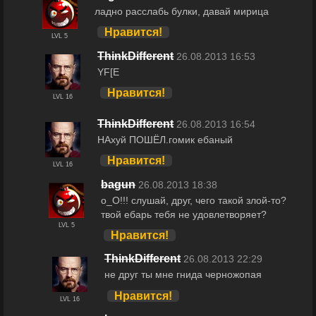
ладно расслабь булки, давай мирица
Нравится!
LVL 5
ThinkDifferent
26.08.2013 16:53
YF[E
Нравится!
LVL 16
ThinkDifferent
26.08.2013 16:54
НАхуй ПОШЁЛ.гомик ебаный
Нравится!
LVL 16
bagun
26.08.2013 18:38
о_О!!! слушай, друг, чего такой злой-то?
твой ебарь тебя не удовлетворяет?
LVL 5
Нравится!
ThinkDifferent
26.08.2013 22:29
не друг ты мне гнида черножопая
Нравится!
LVL 16