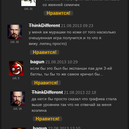
со жменей семичек
LVL 21
Нравится!
ThinkDifferent
21.08.2013 09:23
у меня аж мурашки по кожи от того насколько
очешуенная игра получится.и то что я
LVL 16
вижу..пипец просто)
Нравится!
bagun
21.08.2013 10:29
если бы это был бы экспаншн пак для 3-ей
батлы, ты бы то же самое кричал бы...
LVL 5
Нравится!
ThinkDifferent
21.08.2013 22:18
да нет.я бы просто сказал что графика стала
выше уровнем.так что не отвечай за меня
LVL 16
козлина
Нравится!
bagun
22.08.2013 12:10