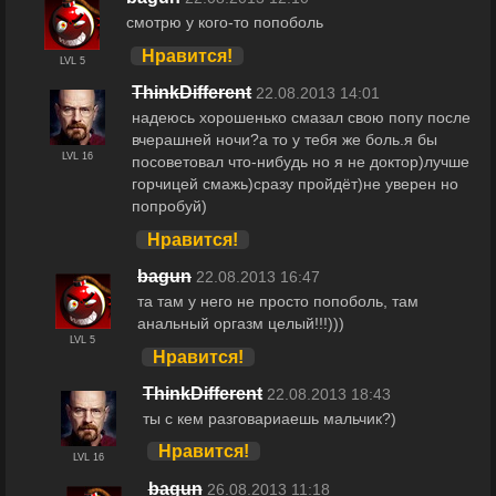
смотрю у кого-то попоболь
Нравится!
LVL 5
ThinkDifferent
22.08.2013 14:01
надеюсь хорошенько смазал свою попу после
вчерашней ночи?а то у тебя же боль.я бы
LVL 16
посоветовал что-нибудь но я не доктор)лучше
горчицей смажь)сразу пройдёт)не уверен но
попробуй)
Нравится!
bagun
22.08.2013 16:47
та там у него не просто попоболь, там
анальный оргазм целый!!!)))
LVL 5
Нравится!
ThinkDifferent
22.08.2013 18:43
ты с кем разговариаешь мальчик?)
Нравится!
LVL 16
bagun
26.08.2013 11:18