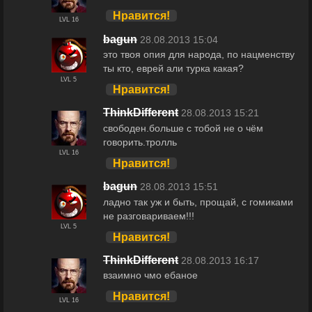
Нравится!
LVL 16
bagun
28.08.2013 15:04
это твоя опия для народа, по нацменству
ты кто, еврей али турка какая?
LVL 5
Нравится!
ThinkDifferent
28.08.2013 15:21
свободен.больше с тобой не о чём
говорить.тролль
LVL 16
Нравится!
bagun
28.08.2013 15:51
ладно так уж и быть, прощай, с гомиками
не разговариваем!!!
LVL 5
Нравится!
ThinkDifferent
28.08.2013 16:17
взаимно чмо ебаное
Нравится!
LVL 16