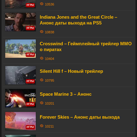
10536
ИГРЫ
Indiana Jones and the Great Circle –
Анонс даты выхода на PS5
ИГРЫ
10838
Crosswind – Геймплейный трейлер MMO
о пиратах
ИГРЫ
10404
Silent Hill f – Новый трейлер
10795
ИГРЫ
Space Marine 3 – Анонс
10201
ИГРЫ
Forever Skies – Анонс даты выхода
10211
ИГРЫ