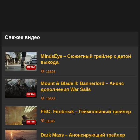
Свежее видео
MindsEye – Сюжетный трейлер с датой
выхода
ИГРЫ
13893
Mount & Blade II: Bannerlord – Анонс
дополнения War Sails
ИГРЫ
10658
FBC: Firebreak – Геймплейный трейлер
11145
ИГРЫ
Dark Mass – Анонсирующий трейлер