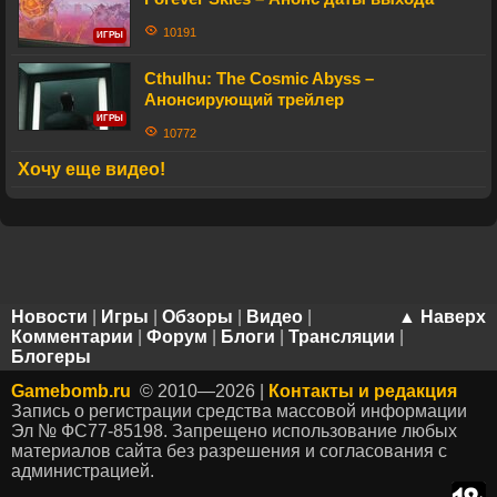
10191
ИГРЫ
Cthulhu: The Cosmic Abyss –
Анонсирующий трейлер
ИГРЫ
10772
Хочу еще видео!
Новости
|
Игры
|
Обзоры
|
Видео
|
▲ Наверх
Комментарии
|
Форум
|
Блоги
|
Трансляции
|
Блогеры
Gamebomb.ru
© 2010—2026 |
Контакты и редакция
Запись о регистрации средства массовой информации
Эл № ФС77-85198. Запрещено использование любых
материалов сайта без разрешения и согласования с
администрацией.