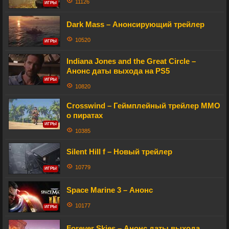
11126
ИГРЫ
Dark Mass – Анонсирующий трейлер
10520
ИГРЫ
Indiana Jones and the Great Circle –
Анонс даты выхода на PS5
ИГРЫ
10820
Crosswind – Геймплейный трейлер MMO
о пиратах
ИГРЫ
10385
Silent Hill f – Новый трейлер
10779
ИГРЫ
Space Marine 3 – Анонс
10177
ИГРЫ
Forever Skies – Анонс даты выхода