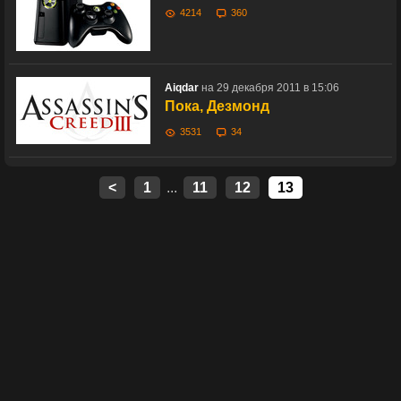
4214
360
Aiqdar
на 29 декабря 2011 в 15:06
Пока, Дезмонд
3531
34
<
1
...
11
12
13