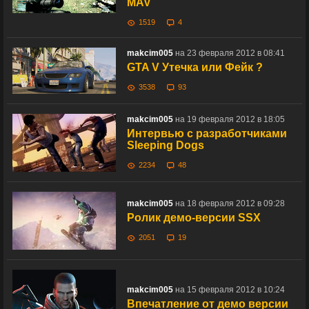
MAV
1519
4
makcim005
на 23 февраля 2012 в 08:41
GTA V Утечка или Фейк ?
3538
93
makcim005
на 19 февраля 2012 в 18:05
Интервью с разработчиками
Sleeping Dogs
2234
48
makcim005
на 18 февраля 2012 в 09:28
Ролик демо-версии SSX
2051
19
makcim005
на 15 февраля 2012 в 10:24
Впечатление от демо версии