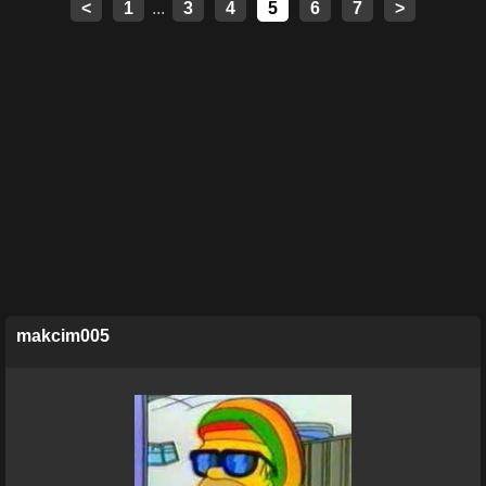
<
1
...
3
4
5
6
7
>
makcim005