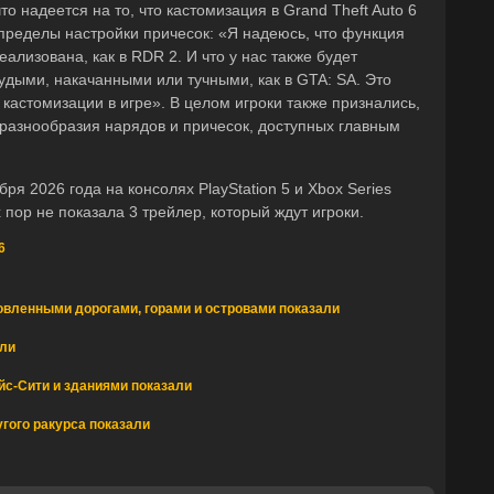
то надеется на то, что кастомизация в Grand Theft Auto 6
 пределы настройки причесок: «Я надеюсь, что функция
ализована, как в RDR 2. И что у нас также будет
удыми, накачанными или тучными, как в GTA: SA. Это
кастомизации в игре». В целом игроки также признались,
о разнообразия нарядов и причесок, доступных главным
я 2026 года на консолях PlayStation 5 и Xbox Series
 пор не показала 3 трейлер, который ждут игроки.
6
овленными дорогами, горами и островами показали
али
йс-Сити и зданиями показали
гого ракурса показали