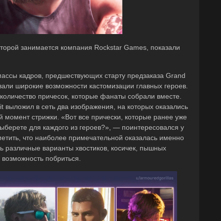
оторой занимается компания Rockstar Games, показали
 массы кадров, предшествующих старту предзаказа Grand
овали широкие возможности кастомизации главных героев.
 количество причесок, которые фанаты собрали вместе.
it выложил в сеть два изображения, на которых оказались
 момент стрижки. «Вот все прически, которые ранее уже
выберете для каждого из героев?», — поинтересовался у
тметить, что наиболее примечательной оказалась именно
ь различные варианты хвостиков, косичек, пышных
 возможность побриться.