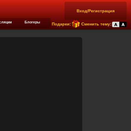
Вход/Регистрация
сляции
Блогеры
Подарки:
Сменить тему: