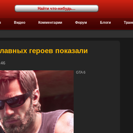
ы
Видео
Комментарии
Форум
Блоги
Тран
главных героев показали
15:46
GTA 6