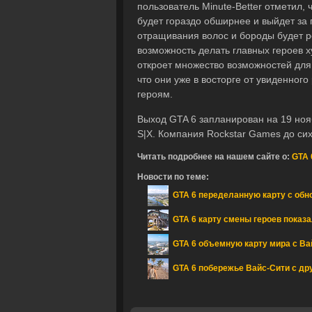
пользователь Minute-Better отметил, ч
будет гораздо обширнее и выйдет за
отращивания волос и бороды будет ре
возможность делать главных героев х
откроет множество возможностей для 
что они уже в восторге от увиденног
героям.
Выход GTA 6 запланирован на 19 ноябр
S|X. Компания Rockstar Games до сих
Читать подробнее на нашем сайте о:
GTA 
Новости по теме:
GTA 6 переделанную карту с обн
GTA 6 карту смены героев показ
GTA 6 объемную карту мира с Ва
GTA 6 побережье Вайс-Сити с дру