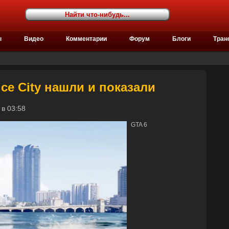
ы
Видео
Комментарии
Форум
Блоги
Тран
ice City нашли и показали
6 в 03:58
GTA 6