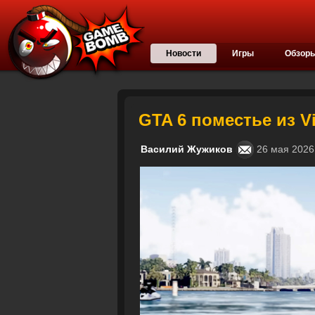
Новости
Игры
Обзор
GTA 6 поместье из V
Василий Жужиков
26 мая 202