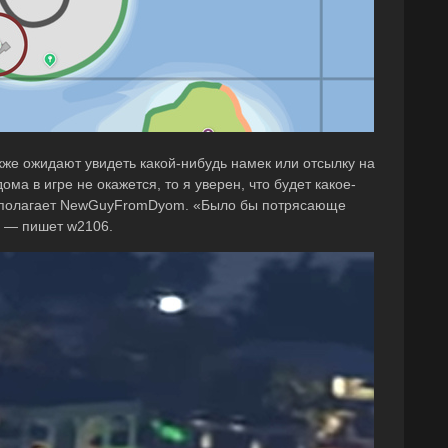
кже ожидают увидеть какой-нибудь намек или отсылку на
ма в игре не окажется, то я уверен, что будет какое-
дполагает NewGuyFromDyom. «Было бы потрясающе
», — пишет w2106.