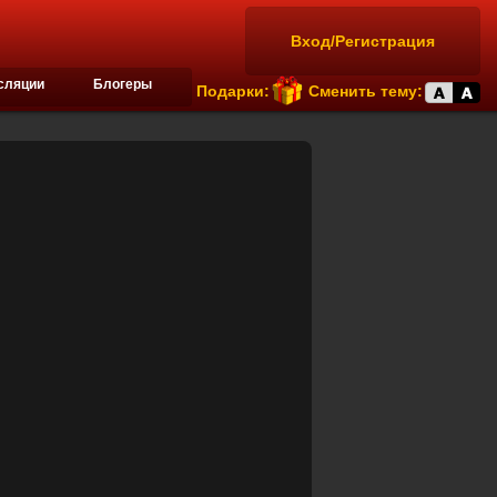
Вход/Регистрация
сляции
Блогеры
Подарки:
Сменить тему: