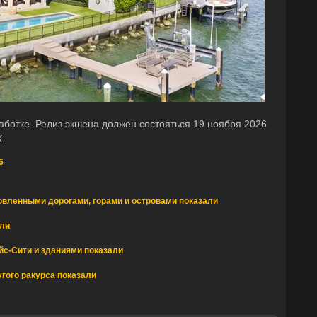
аботке. Релиз экшена должен состояться 19 ноября 2026
X.
6
овленными дорогами, горами и островами показали
али
йс-Сити и зданиями показали
гого ракурса показали