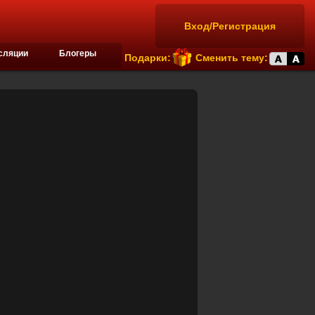
Вход/Регистрация
сляции
Блогеры
Подарки:
Сменить тему: