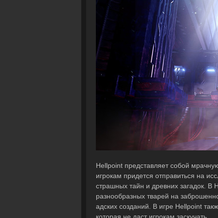
Hellpoint представляет собой мрачну
игрокам придется отправиться на ис
страшных тайн и древних загадок. В H
разнообразных тварей на заброшенно
адских созданий. В игре Hellpoint та
которая не даст игрокам заскучать.