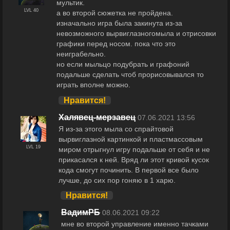
мультик.
LVL 40
а во второй сюжетка не пройдена.
изначально игра была закинута из-за
невозможного вырвиглазногомыла и отрисовки
графики перед носом. пока что это
неиграбельно.
но если мыльцо подубрать и графоний
подальше сделать чтоб прорисовывался то
играть вполне можно.
Нравится!
Халявец-мерзавец
07.06.2021 13:56
Я из-за этого мыла со спрайтовой
вырвиглазной картинкой и пластмассовым
LVL 19
миром отрыгнул игру подальше от себя и не
прикасался к ней. Вряд ли этот кривой кусок
кода смогут починить. В первой все было
лучше, до сих пор гоняю в 1 харю.
Нравится!
ВадимРБ
08.06.2021 09:22
мне во второй управление именно тачками