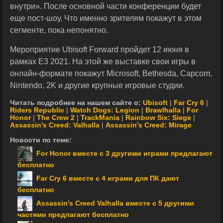
внутри». После основной части конференции будет
еще пост-шоу. Что именно зрителям покажут в этом
сегменте, пока непонятно.
Мероприятие Ubisoft Forward пройдет 12 июня в
рамках E3 2021. На этой же выставке свои игры в
онлайн-формате покажут Microsoft, Bethesda, Capcom,
Nintendo, 2K и другие крупные игровые студии.
Читать подробнее на нашем сайте о:
Ubisoft
|
Far Cry 6
|
Riders Republic
|
Watch Dogs: Legion
|
Brawlhalla
|
For
Honor
|
The Crew 2
|
TrackMania
|
Rainbow Six: Siege
|
Assassin's Creed: Valhalla
|
Assassin's Creed: Mirage
Новости по теме:
For Honor вместе с 3 другими играми предлагают
бесплатно
Far Cry 6 вместе с 4 играми для ПК дают
бесплатно
Assassin's Creed Valhalla вместе с 5 другими
частями предлагают бесплатно