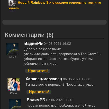
Новый Rainbow Six оказался совсем не тем, что
ждали
Комментарии
(6)
ВадимРБ
04.06.2021 16:02
Дорогие разработчики!
увеличьте дальность прорисовки в The Crew 2 и
LVL 40
уберите из неё апскейл. это будет лучшим
обновлением к игре.
Нравится!
Халявец-мерзавец
06.06.2021 17:08
Ты на вторую перешел? Первая же лучше.
Нравится!
LVL 19
ВадимРБ
07.06.2021 05:40
первая полностью пройдена. и в ней умер