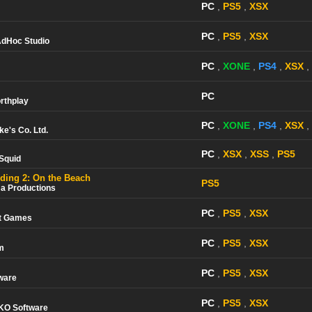
PC
,
PS5
,
XSX
PC
,
PS5
,
XSX
dHoc Studio
PC
,
XONE
,
PS4
,
XSX
,
PC
rthplay
PC
,
XONE
,
PS4
,
XSX
,
ke's Co. Ltd.
PC
,
XSX
,
XSS
,
PS5
Squid
nding 2: On the Beach
PS5
a Productions
PC
,
PS5
,
XSX
t Games
PC
,
PS5
,
XSX
m
PC
,
PS5
,
XSX
tware
PC
,
PS5
,
XSX
KO Software