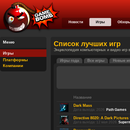
Новости
Игры
Обзор
Меню
Список лучших игр
Энциклопедия компьютерных и видео игр в
Игры
Платформы
Игры года
Все игры
Новые и
Компании
Название
Dark Mass
Дата выхода: 2026.
Path Games
Directive 8020: A Dark Pictures
Дата выхода: 12 мая 2026.
Super