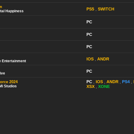
on
PS5
,
SWITCH
ital Happiness
PC
PC
PC
IOS
,
ANDR
 Entertainment
PC
tive
PC
,
IOS
,
ANDR
,
PS4
,
Force 2024
Mi Studios
XSX
,
XONE