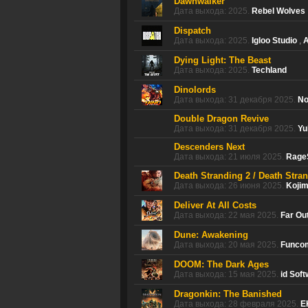
Dawnwalker
Дата выхода: 2025.
Rebel Wolves
Dispatch
Дата выхода: 2025.
Igloo Studio
,
A
Dying Light: The Beast
Дата выхода: 2025.
Techland
Dinolords
Дата выхода: 31 декабря 2025.
No
Double Dragon Revive
Дата выхода: 31 декабря 2025.
Yu
Descenders Next
Дата выхода: 21 июля 2025.
Rage
Death Stranding 2 / Death Stra
Дата выхода: 26 июня 2025.
Kojim
Deliver At All Costs
Дата выхода: 22 мая 2025.
Far Ou
Dune: Awakening
Дата выхода: 20 мая 2025.
Funco
DOOM: The Dark Ages
Дата выхода: 15 мая 2025.
id Sof
Dragonkin: The Banished
Дата выхода: 28 февраля 2025.
E