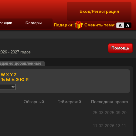
Вход/Регистрация
сляции
Блогеры
Подарки:
Сменить тему:
Помощь
026 - 2027 годов
едавно добавленные
W
X
Y
Z
Ъ
Ы
Ь
Э
Ю
Я
Обзорный
Геймерский
Последняя правка
25.03.2025 09:20
11.02.2026 13:11