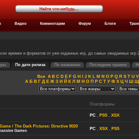
ы
Видео
Комментарии
Форум
Блоги
Тран
сех времен и форматов от уже изданных игр, до самых ожидаемых игр 2
гры
По дате релиза
По названию
Последние правки
Н
Все
A
B
C
D
E
F
G
H
I
J
K
L
M
N
O
P
Q
R
S
T
U
V
А
Б
В
Г
Д
Е
Ж
З
И
Й
К
Л
М
Н
О
П
Р
С
Т
У
Ф
Х
Ц
Ч
Ш
Щ
Платформы
PC
,
PS5
,
XSX
 Game / The Dark Pictures: Directive 8020
PC
,
XSX
,
PS5
massive Games