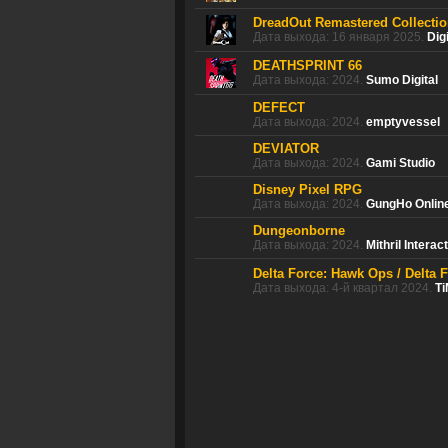
DreadOut Remastered Collecti
Дата выхода: 16 января 2025.
Dig
DEATHSPRINT 66
Дата выхода: 2024.
Sumo Digital
DEFECT
Дата выхода: 2024.
emptyvessel
DEVIATOR
Дата выхода: 2024.
Gami Studio
Disney Pixel RPG
Дата выхода: 2024.
GungHo Online
Dungeonborne
Дата выхода: 2024.
Mithril Interac
Delta Force: Hawk Ops / Delta 
Дата выхода: 4-й квартал 2024.
Ti