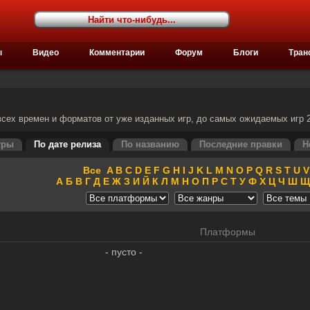
ы
Видео
Комментарии
Форум
Блоги
Тран
сех времен и форматов от уже изданных игр, до самых ожидаемых игр 2
гры
По дате релиза
По названию
Последние правки
Н
Все
A
B
C
D
E
F
G
H
I
J
K
L
M
N
O
P
Q
R
S
T
U
V
А
Б
В
Г
Д
Е
Ж
З
И
Й
К
Л
М
Н
О
П
Р
С
Т
У
Ф
Х
Ц
Ч
Ш
Щ
Платформы
- пусто -