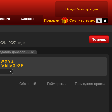
Вход/Регистрация
сляции
Блогеры
Подарки:
Сменить тему:
Помощь
026 - 2027 годов
едавно добавленные
W
X
Y
Z
Ъ
Ы
Ь
Э
Ю
Я
Обзорный
Геймерский
Последняя правка