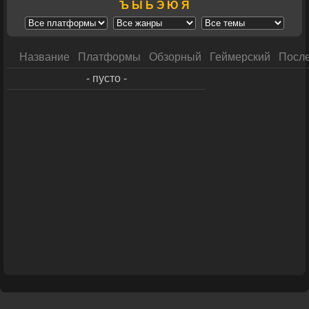
Ъ
Ы
Ь
Э
Ю
Я
Название
Платформы
Обзорный
Геймерский
После
- пусто -