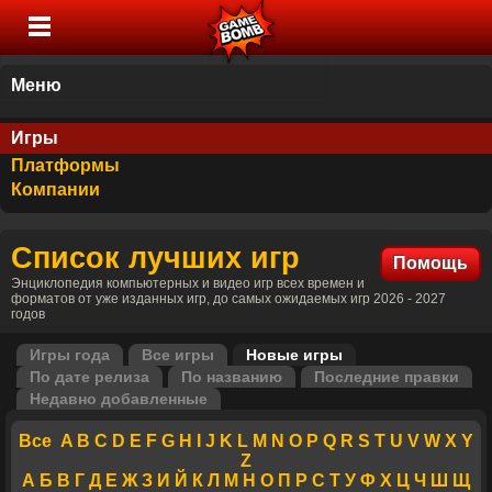
Меню
Игры
Платформы
Компании
Список лучших игр
Помощь
Энциклопедия компьютерных и видео игр всех времен и
форматов от уже изданных игр, до самых ожидаемых игр 2026 - 2027
годов
Игры года
Все игры
Новые игры
По дате релиза
По названию
Последние правки
Недавно добавленные
Все
A
B
C
D
E
F
G
H
I
J
K
L
M
N
O
P
Q
R
S
T
U
V
W
X
Y
Z
А
Б
В
Г
Д
Е
Ж
З
И
Й
К
Л
М
Н
О
П
Р
С
Т
У
Ф
Х
Ц
Ч
Ш
Щ