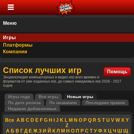
Меню
Игры
Платформы
Компании
Список лучших игр
Помощь
Энциклопедия компьютерных и видео игр всех времен и
форматов от уже изданных игр, до самых ожидаемых игр 2026 - 2027
годов
Игры года
Все игры
Новые игры
По дате релиза
По названию
Последние правки
Недавно добавленные
Все
A
B
C
D
E
F
G
H
I
J
K
L
M
N
O
P
Q
R
S
T
U
V
W
X
Y
Z
А
Б
В
Г
Д
Е
Ж
З
И
Й
К
Л
М
Н
О
П
Р
С
Т
У
Ф
Х
Ц
Ч
Ш
Щ