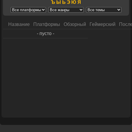
Ъ
Ы
Ь
Э
Ю
Я
Название
Платформы
Обзорный
Геймерский
После
- пусто -