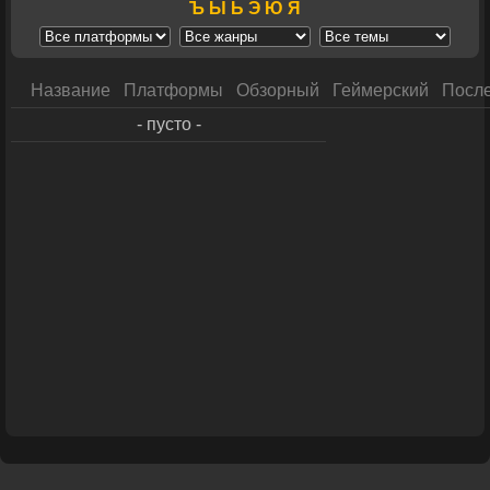
Ъ
Ы
Ь
Э
Ю
Я
Название
Платформы
Обзорный
Геймерский
После
- пусто -