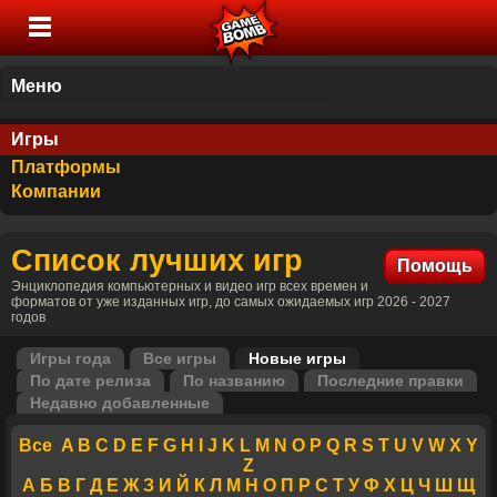
Меню
Игры
Платформы
Компании
Список лучших игр
Помощь
Энциклопедия компьютерных и видео игр всех времен и
форматов от уже изданных игр, до самых ожидаемых игр 2026 - 2027
годов
Игры года
Все игры
Новые игры
По дате релиза
По названию
Последние правки
Недавно добавленные
Все
A
B
C
D
E
F
G
H
I
J
K
L
M
N
O
P
Q
R
S
T
U
V
W
X
Y
Z
А
Б
В
Г
Д
Е
Ж
З
И
Й
К
Л
М
Н
О
П
Р
С
Т
У
Ф
Х
Ц
Ч
Ш
Щ