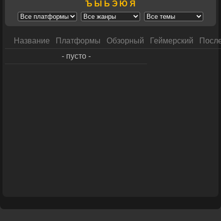
Ъ
Ы
Ь
Э
Ю
Я
Название
Платформы
Обзорный
Геймерский
После
- пусто -