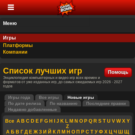
Меню
Игры
Платформы
Компании
Список лучших игр
Помощь
Энциклопедия компьютерных и видео игр всех времен и
форматов от уже изданных игр, до самых ожидаемых игр 2026 - 2027
годов
Игры года
Все игры
Новые игры
По дате релиза
По названию
Последние правки
Недавно добавленные
Все
A
B
C
D
E
F
G
H
I
J
K
L
M
N
O
P
Q
R
S
T
U
V
W
X
Y
Z
А
Б
В
Г
Д
Е
Ж
З
И
Й
К
Л
М
Н
О
П
Р
С
Т
У
Ф
Х
Ц
Ч
Ш
Щ