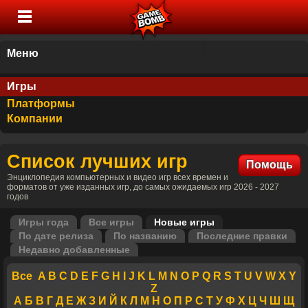
Меню
Игры
Платформы
Компании
Список лучших игр
Помощь
Энциклопедия компьютерных и видео игр всех времен и
форматов от уже изданных игр, до самых ожидаемых игр 2026 - 2027
годов
Игры года
Все игры
Новые игры
По дате релиза
По названию
Последние правки
Недавно добавленные
Все
A
B
C
D
E
F
G
H
I
J
K
L
M
N
O
P
Q
R
S
T
U
V
W
X
Y
Z
А
Б
В
Г
Д
Е
Ж
З
И
Й
К
Л
М
Н
О
П
Р
С
Т
У
Ф
Х
Ц
Ч
Ш
Щ