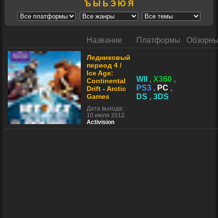
Ъ
Ы
Ь
Э
Ю
Я
Название
Платформы
Обзорн
Ледниковый
период 4 /
Ice Age:
WII
,
X360
,
Continental
PS3
,
PC
,
Drift - Arctic
Games
DS
,
3DS
Дата выхода:
10 июля 2012.
Activision