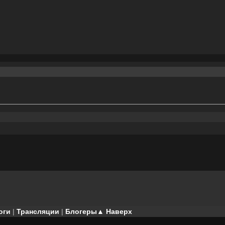
оги
|
Трансляции
|
Блогеры
▲ Наверх