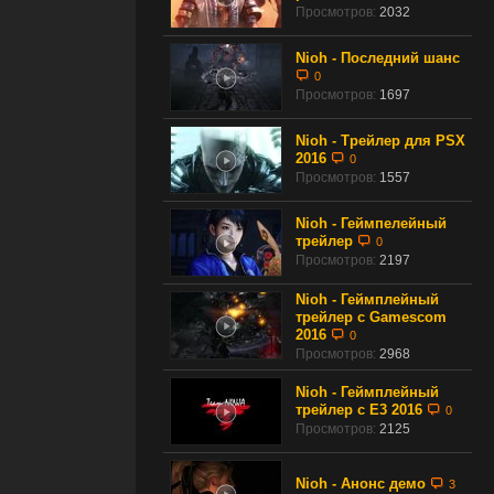
Просмотров:
2032
Nioh - Последний шанс
0
Просмотров:
1697
Nioh - Трейлер для PSX
2016
0
Просмотров:
1557
Nioh - Геймпелейный
трейлер
0
Просмотров:
2197
Nioh - Геймплейный
трейлер с Gamescom
2016
0
Просмотров:
2968
Nioh - Геймплейный
трейлер с Е3 2016
0
Просмотров:
2125
Nioh - Анонс демо
3