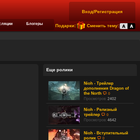
Вход/Регистрация
сляции
Блогеры
Подарки:
Сменить тему:
Еще ролики
Nioh - Трейлер
дополнения Dragon of
the North
0
Просмотров:
2402
Nioh - Релизный
трейлер
0
Просмотров:
4642
Nioh - Вступительный
ролик
0