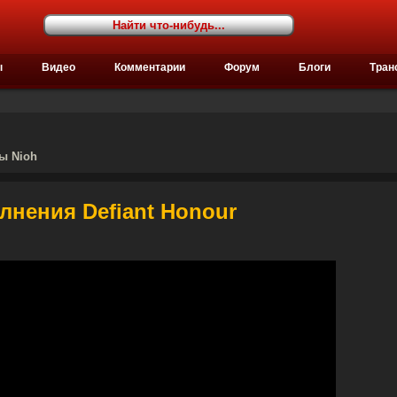
ы
Видео
Комментарии
Форум
Блоги
Тран
ы Nioh
лнения Defiant Honour