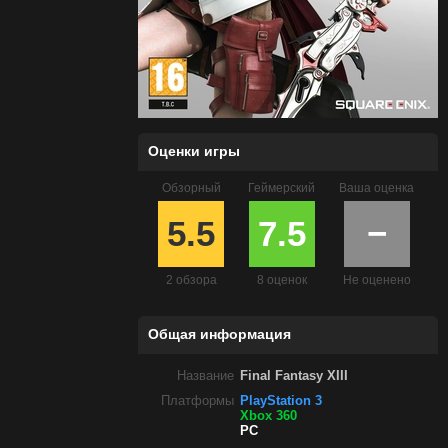
Оценки игры
Обзорный
Геймерский
Ваша оценка
5.5
7.5
−
2 обзора
8 оценок
Не оценено
Общая информация
Название
Final Fantasy XIII
Платформы
PlayStation 3
Xbox 360
PC