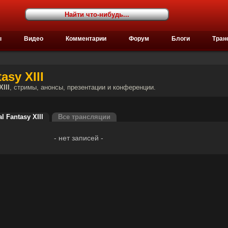
ы
Видео
Комментарии
Форум
Блоги
Тран
asy XIII
XIII
, стримы, анонсы, презентации и конференции.
 Fantasy XIII
Все трансляции
- нет записей -