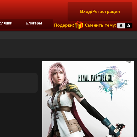
Вход/Регистрация
сляции
Блогеры
Подарки:
Сменить тему: