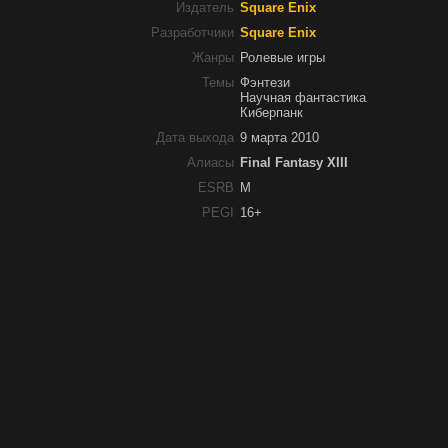
Издатель
Square Enix
Разработчики
Square Enix
Жанры
Ролевые игры
Темы
Фэнтези
Научная фантастика
Киберпанк
Дата выхода
9 марта 2010
Алиасы
Final Fantasy XIII
ESRB
M
PEGI
16+