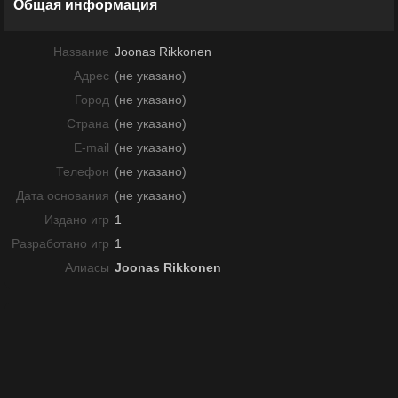
Общая информация
Название
Joonas Rikkonen
Адрес
(не указано)
Город
(не указано)
Страна
(не указано)
E-mail
(не указано)
Телефон
(не указано)
Дата основания
(не указано)
Издано игр
1
Разработано игр
1
Алиасы
Joonas Rikkonen