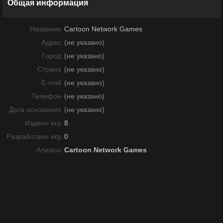
Общая информация
Название
Cartoon Network Games
Адрес
(не указано)
Город
(не указано)
Страна
(не указано)
E-mail
(не указано)
Телефон
(не указано)
Дата основания
(не указано)
Издано игр
8
Разработано игр
0
Алиасы
Cartoon Network Games