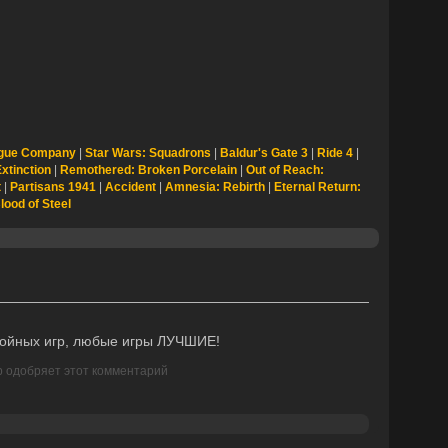
gue Company
|
Star Wars: Squadrons
|
Baldur's Gate 3
|
Ride 4
|
xtinction
|
Remothered: Broken Porcelain
|
Out of Reach:
t
|
Partisans 1941
|
Accident
|
Amnesia: Rebirth
|
Eternal Return:
lood of Steel
тойных игр, любые игры ЛУЧШИЕ!
р одобряет этот комментарий