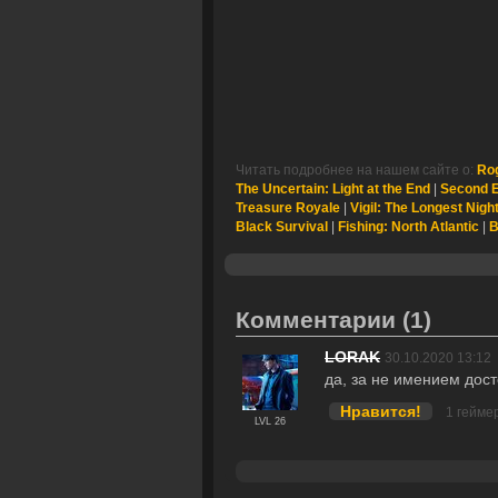
Читать подробнее на нашем сайте о:
Ro
The Uncertain: Light at the End
|
Second E
Treasure Royale
|
Vigil: The Longest Nigh
Black Survival
|
Fishing: North Atlantic
|
B
Комментарии
(1)
LORAK
30.10.2020 13:12
да, за не имением дос
Нравится!
1 гейме
LVL 26