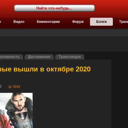
ы
Видео
Комментарии
Форум
Блоги
Тран
Активность
Достижения
Трансляции
рые вышли в октябре 2020
3:50
5034