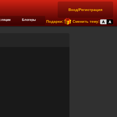
Вход/Регистрация
сляции
Блогеры
Подарки:
Сменить тему: