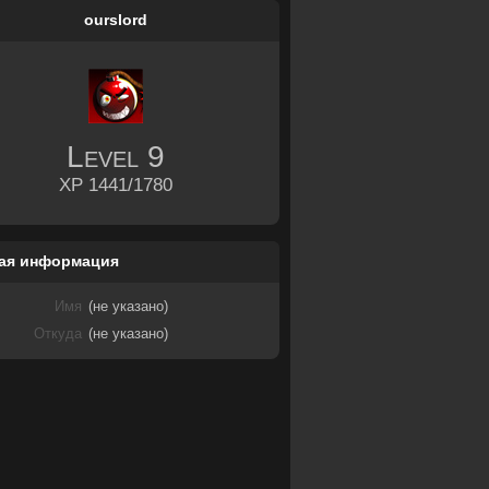
ourslord
Level
9
XP 1441/1780
ая информация
Имя
(не указано)
Откуда
(не указано)