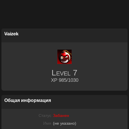
Vaizek
Level
7
XP 985/1030
Общая информация
Статус
Забанен
Имя
(не указано)