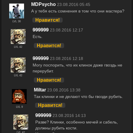
MDPsycho
23.08.2016 05:45
А у тебя есть сомнения в том что они мастера?
Нравится!
LVL 36
999999
23.08.2016 12:17
Есть.
Нравится!
LVL 42
999999
23.08.2016 12:18
Могу поспорить, что их клинок даже гвоздь не
перерубит.
LVL 42
Нравится!
Miltar
23.08.2016 13:38
Так клинки и не делают что бы гвозди рубить.
Нравится!
LVL 9
999999
23.08.2016 14:13
Разве? Клинки, особенно мечей и сабель,
должны рубить кости.
LVL 42