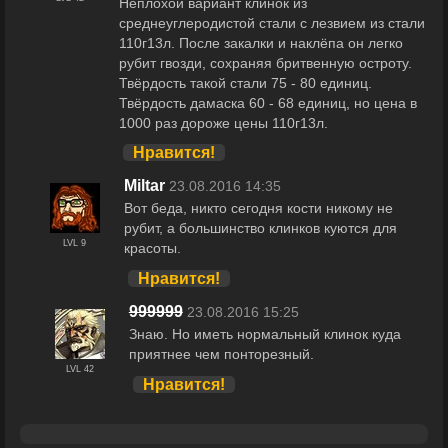
Неплохой вариант клинок из
среднеуглеродистой стали с лезвием из стали
110г13л. После закалки и наклёпа он легко
рубит гвозди, сохраняя бритвенную остроту.
Твёрдость такой стали 75 - 80 единиц.
Твёрдость дамаска 60 - 68 единиц, но цена в
1000 раз дороже цены 110г13л.
Нравится!
Miltar
23.08.2016 14:35
Вот беда, никто сегодня кости никому не
рубит, а большинство клинков куются для
LVL 9
красоты.
Нравится!
999999
23.08.2016 15:25
Знаю. Но иметь нормальный клинок куда
приятнее чем понторезный.
LVL 42
Нравится!