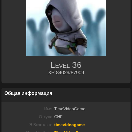
Level
36
XP 84029/87909
Общая информация
Имя
TimeVideoGame
Откуда
СНГ
Я Вконтакте
timevideogame