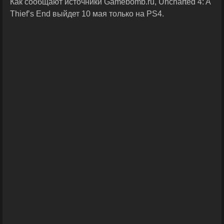
Как сообщают источники Gamebomb.ru, Uncharted 4: A
Thief’s End выйдет 10 мая только на PS4.