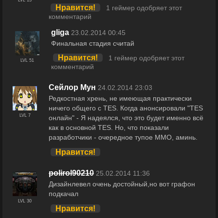
LVL 13
Нравится!
1 геймер одобряет этот
комментарий
gliga
23.02.2014 00:45
Финальная стадия считай
Нравится!
1 геймер одобряет этот
LVL 51
комментарий
Сейлор Мун
24.02.2014 23:03
Редкостная хрень, не имеющая практически
ничего общего с TES. Когда анонсировали "TES
LVL 7
онлайн" - Я надеялся, что это будет именно всё
как в основной TES. Но, что показали
разработчики - очередное тупое ММО, аминь.
Нравится!
polirol90210
25.02.2014 11:36
Дизайнлевел очень достойный,но вот графон
подкачал
LVL 30
Нравится!