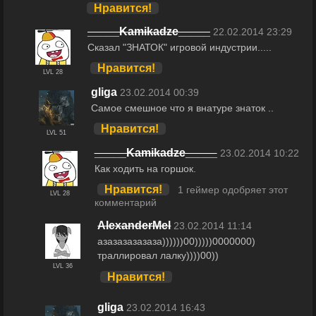
Нравится!
_____Kamikadze_____
22.02.2014 23:29
Сказал "ЗНАТОК" игровой индустрии.....
Нравится!
LVL 28
gliga
23.02.2014 00:39
Самое смешное что я внатуре знаток ..
Нравится!
LVL 51
_____Kamikadze_____
23.02.2014 10:22
Как ходить на горшок.
Нравится!
1 геймер одобряет этот
LVL 28
комментарий
AlexanderMel
23.02.2014 11:14
азазазазазаза))))))00)))))0000000)
траллировал лалку))))00))
LVL 36
Нравится!
gliga
23.02.2014 16:43