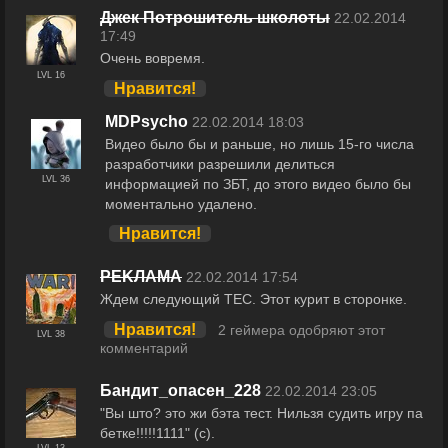
Джек Потрошитель школоты
22.02.2014
17:49
Очень вовремя.
LVL 16
Нравится!
MDPsycho
22.02.2014 18:03
Видео было бы и раньше, но лишь 15-го числа
разработчики разрешили делиться
LVL 36
информацией по ЗБТ, до этого видео было бы
моментально удалено.
Нравится!
РEKЛАМА
22.02.2014 17:54
Ждем следующий ТЕС. Этот курит в сторонке.
Нравится!
2 геймера одобряют этот
LVL 38
комментарий
Бандит_опасен_228
22.02.2014 23:05
"Вы што? это жи бэта тест. Нильзя судить игру па
бетке!!!!!1111" (с).