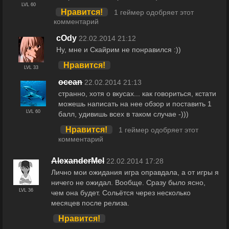
LVL 60
Нравится!
1 геймер одобряет этот
комментарий
cOdy
22.02.2014 21:12
Ну, мне и Скайрим не понравился :))
Нравится!
LVL 33
ocean
22.02.2014 21:13
странно, хотя о вкусах... как говориться, кстати
можешь написать на нее обзор и поставить 1
LVL 60
балл, удивишь всех в таком случае -)))
Нравится!
1 геймер одобряет этот
комментарий
AlexanderMel
22.02.2014 17:28
Лично мои ожидания игра оправдала, а от игры я
ничего не ожидал. Вообще. Сразу было ясно,
LVL 36
чем она будет. Сольётся через несколько
месяцев после релиза.
Нравится!