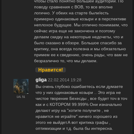
чтобы стало понятно большей аудитории. По
поводу сравнения с ВОВ, то все вполне
логично. У обеих на старте были/есть
примерно одинаковые козыри и в перспективе
неплохое будущее. Мы отлично понимаем, что
сейчас игра еще не закончена и поэтому
делаем скидку на некоторые недочеты, что и
было сказано в обзоре. Большое спасибо за
критику, она всегда полезна и мы обязательно
примем ее к сведению, очень рады, что вам не
безразлично то, что мы делаем.
Нравится!
gliga
22.02.2014 19:28
Вы очень глубоко ошибаетесь если думаете
что у них одинаковые козыри .. Это игра не
LVL 51
чистое творение Бехесды , все будет точ в точ
как и с КОТОРОМ 99.999% Они изначально
делают игру на "хотите получите , не
нравится не играйте" ничего хорошего из
этого не выйдет.А вот критика графы ,
оптимизации и т.д. была бы интересна.