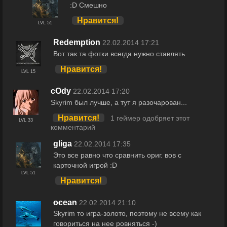
:D Смешно
Нравится!
LVL 51
Redemption
22.02.2014 17:21
Вот так та фотки всегда нужно ставлять
Нравится!
LVL 15
cOdy
22.02.2014 17:20
Skyrim был лучше, а тут я разочарован...
Нравится!
1 геймер одобряет этот
LVL 33
комментарий
gliga
22.02.2014 17:35
Это все равно что сравнить ориг. вов с
карточной игрой :D
LVL 51
Нравится!
ocean
22.02.2014 21:10
Skyrim то игра-золото, поэтому не всему как
говориться на нее ровняться -)