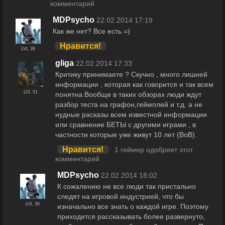
комментарий
MDPsycho
22.02.2014 17:19
Как же нет? Все есть =)
Нравится!
LVL 36
gliga
22.02.2014 17:33
Критику принимаете ? Скучно , много лишней
информации , которая как говорится и так всем
LVL 51
понятна.Вообще в таких обзорах люди ждут
разбор теста на графон,геймплей и т.д. а не
нудные расказы всем известной информации
или сравнение БЕТЫ с другими играми , в
частности которые уже живут 10 лет (ВоВ).
Нравится!
1 геймер одобряет этот
комментарий
MDPsycho
22.02.2014 18:02
К сожалению не все люди так пристально
следят на игровой индустрией, что бы
LVL 36
изначально все знать о каждой игре. Поэтому
приходится рассказывать более развернуто,