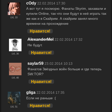
cOdy
22.02.2014 17:30
А вот тут я посморю. Фанаты Skyrim, захавали и
купили Online, так что они будут в неё играть так
LVL 33
же как и в Скайрим. А скайрим занял много
времени на прохождение
Нравится!
AlexanderMel
22.02.2014 17:32
Не будут.
Нравится!
LVL 36
saylar59
23.02.2014 10:13
Фанатов Звёздных войн больше и где теперь
SW:TOR?
LVL 46
Нравится!
gliga
22.02.2014 17:35
Если не раньше :(
Нравится!
LVL 51