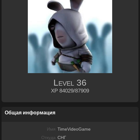
Level
36
XP 84029/87909
Общая информация
Имя
TimeVideoGame
Откуда
СНГ